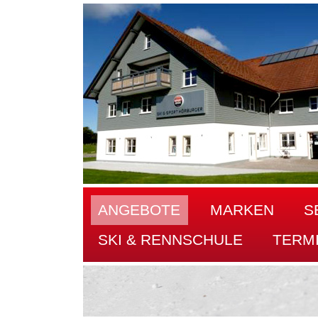
ANGEBOTE
MARKEN
S
SKI & RENNSCHULE
TERM